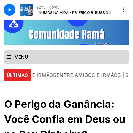
22:15 - 00:00
RUMOS NA VIDA - PR. ÉRICO R. BUSSINGER com Pr. É
MENU
OS E IRMÃOSENTRE AMIGOS E IRMÃOS | 04.08.26 | 
ÚLTIMAS
O Perigo da Ganância:
Você Confia em Deus ou