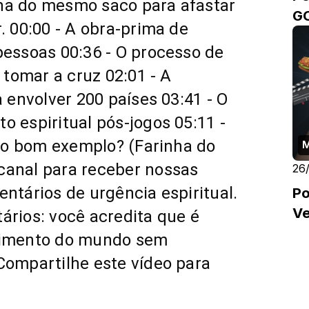
ha do mesmo saco para afastar
G
r.
00:00
- A obra-prima de
 pessoas
00:36
- O processo de
a tomar a cruz
02:01
- A
a envolver 200 países
03:41
- O
o espiritual pós-jogos
05:11
-
dão bom exemplo? (Farinha do
canal para receber nossas
26
ntários de urgência espiritual.
Po
Ve
ários: você acredita que é
enimento do mundo sem
Compartilhe este vídeo para