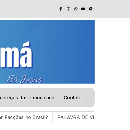
- PR. ÉRICO R. BUSSINGER com Pr. Érico Rodolpho Bussinger - Comuni
dereços da Comunidade
Contato
Brasil?
PALAVRA DE VIDA | 05.08.26 |
ENTRE AM