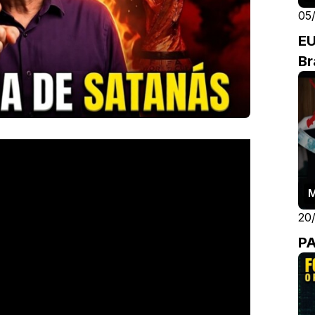
05
EU
Br
20
P