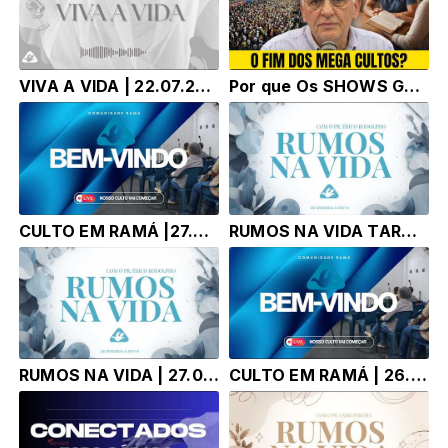
VIVA A VIDA | 22.07.26 | Pr: Alexandre Faria
Por que Os SHOWS GOSPEL NÃO Adiantam NADA Para DEUS? | Pr. Érico Rodolpho Bussinger (Reflexão)
CULTO EM RAMÁ |27.07.26 | Pr. ÉRICO RODOLPHO BUSSINGER
RUMOS NA VIDA TARDE | 27.07.26 | Pr. Érico Rodolpho Bussinge
RUMOS NA VIDA | 27.07.26 | Pr. Érico Rodolpho Bussinge
CULTO EM RAMÁ | 26.07.26 |