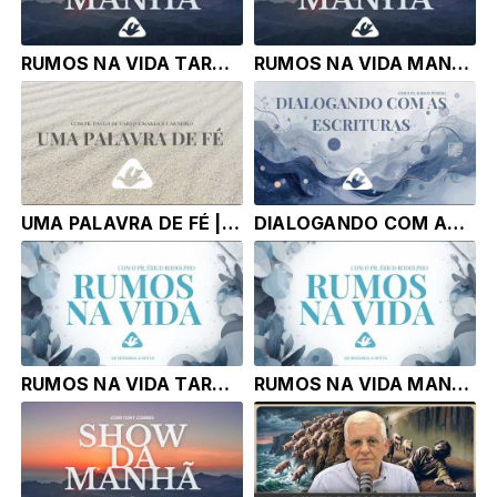
RUMOS NA VIDA TARDE | 03.07.26 | Pr. Fábio Pereira e Sebastião Neves
RUMOS NA VIDA MANHA | 03.07.26 | Pr. Fábio Pereira e Sebastião Neves
UMA PALAVRA DE FÉ | 02.07.26 | Pr. Paulo de Tarso e Marlice Carneiro
DIALOGANDO COM AS ESCRITURAS | 02.07.26 | Pr. Robson Pereira
RUMOS NA VIDA TARDE | 02.07.26 | Pr. Érico Rodolpho Bussinger
RUMOS NA VIDA MANHA | 02.07.26 | Pr. Érico Rodolpho Bussinger