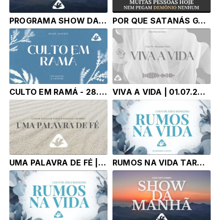
PROGRAMA SHOW DA MANHÃ - TONY CORRÊA | 02.07.26
POR QUE SATANÁS GASTOU 6.000 DEMÔNIOS EM UM HOMEM SÓ?
CULTO EM RAMÁ - 28.06.26 - PR PAULO RICARDO
VIVA A VIDA | 01.07.26 | Pr Alexandre Faria
UMA PALAVRA DE FÉ | 01.07.26 | Pr. Paulo de Tarso e Marlice Carneiro
RUMOS NA VIDA TARDE | 01.07.27 | Pr. Érico Rodolpho Bussinger