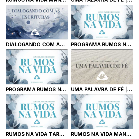
DIALOGANDO COM AS ESCRITURAS |25.06.26| Pr Robson Pereira
PROGRAMA RUMOS NA VIDA TARDE |25.06.26| Pr. Érico Rodolpho Bussinger
PROGRAMA RUMOS NA VIDA |25.06.26| Pr. Érico Rodolpho Bussinger
UMA PALAVRA DE FÉ | 24.06.26 | Pr. Paulo de Tarso e Marlice Carneiro
RUMOS NA VIDA TARDE | 24.06.26 | Pr. Érico Rodolpho Bussinger
RUMOS NA VIDA MANHA | 24.06.26 | Pr. Érico Rodolpho Bussinger