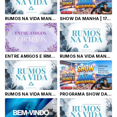
RUMOS NA VIDA MANHA | 17.06.25 | Pr. Érico Rodolpho Bussinger
SHOW DA MANHA | 17.06.25 | Tony Correa
ENTRE AMIGOS E IRMAOS | 16.06.26 | luanna Garcia
RUMOS NA VIDA MANHA TARDE | 16.06.26 | Pr. Érico Rodolpho Bussinger
RUMOS NA VIDA MANHA | 16.06.26 | Pr. Érico Rodolpho Bussinger
PROGRAMA SHOW DA MANHÃ - TONY CORRÊA | 16.06.26 |