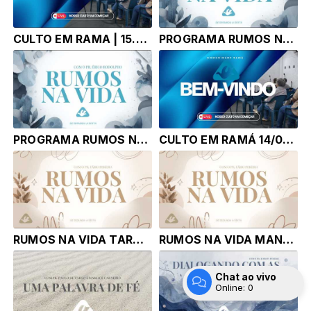
CULTO EM RAMA | 15.06.26 | COM PASTOR ÉRICO RODOLPHO BUSSINGUER
PROGRAMA RUMOS NA VIDA TARDE | 15.06.26 | Pr. Érico Rodolpho Bussinger
PROGRAMA RUMOS NA VIDA MANHA | 15.06.26 | Pr. Érico Rodolpho Bussinger
CULTO EM RAMÁ 14/06/2026 I DOMINGO I
RUMOS NA VIDA TARDE | Pr. Fábio Pereira
RUMOS NA VIDA MANHA | Pr. Fábio Pereira
Chat ao vivo
Online:
0
Entrar