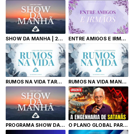
SHOW DA MANHA | 24.06.26 | TONY CORREA
ENTRE AMIGOS E IRMAOS | 23.06.26 | luanna Garcia
RUMOS NA VIDA TARDE | 23.06.26 | Pr. Érico Rodolpho Bussinger
RUMOS NA VIDA MANHA | 23.06.26 | Pr. Érico Rodolpho Bussinger
PROGRAMA SHOW DA MANHÃ - THIAGO PEREIRA | 23.06.26 |
O PLANO GLOBAL PARA DISTRAIR A IGREJA (Futebol e Política)