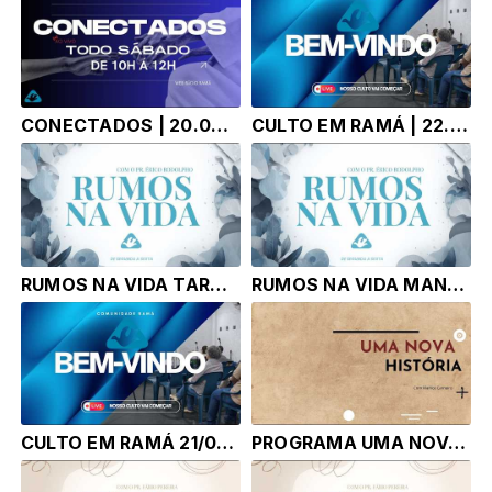
CONECTADOS | 20.06.26 | Tony Correa
CULTO EM RAMÁ | 22.06.26 | Pr. Érico Rodolpho Bussinger
RUMOS NA VIDA TARDE | 22.06.26 | Pr. Érico Rodolpho Bussinger
RUMOS NA VIDA MANHA | 22.06.26 | Pr. Érico Rodolpho Bussinger
CULTO EM RAMÁ 21/06/2026 | DOMINGO| PR. ÉRICO RODOLPHO BUSSINGER
PROGRAMA UMA NOVA HISTÓRIA |21.06.26| Marlice Carneiro