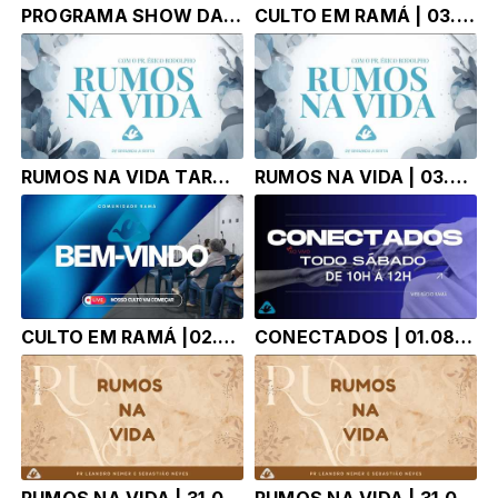
PROGRAMA SHOW DA MANHÃ - TONY CORRÊA | 04.08.26
CULTO EM RAMÁ | 03.08.26 | Pr. Érico Rodolpho Bussinger
RUMOS NA VIDA TARDE | 03.08.26 | Pr. Érico Rodolpho Bussinger
RUMOS NA VIDA | 03.08.26 | Pr. Érico Rodolpho Bussinger
CULTO EM RAMÁ |02.08.26 | Pr. ÉRICO RODOLPHO BUSSINGER
CONECTADOS | 01.08.26 | TONY CORREA
RUMOS NA VIDA | 31.07.26 | Pr Leandro Nemer
RUMOS NA VIDA | 31.07.26 | Pr Leandro Nemer