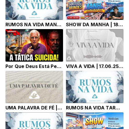
RUMOS NA VIDA MANHA | 18.06.25 | Pr. Érico Rodolpho Bussinger
SHOW DA MANHA | 18.06.25 | Tony Correa
Por Que Deus Está Permitindo Isso no Governo? A Verdade Revelada
VIVA A VIDA | 17.06.25 | Pr. ALexandre Faria
UMA PALAVRA DE FÉ | 17.06.25 | Pr. Paulo de Tarso e Marlice Carneiro
RUMOS NA VIDA TARDE| 17.06.25 | Pr. Érico Rodolpho Bussinger