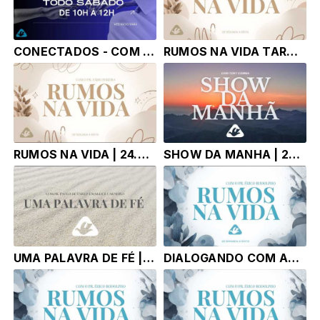
CONECTADOS - COM [TONY CORRÊA - MUSICA , INFORMAÇÃO E ENTRETENIMENTO
RUMOS NA VIDA TARDE | 24.07.26 | Pr. Fábio Pereira e Sebastião Neves
RUMOS NA VIDA | 24.07.26 | Pr. Fábio Pereira e Sebastião Neves
SHOW DA MANHA | 24.07.26 | TONY CORREA
UMA PALAVRA DE FÉ | 23.07.26 | Pr. Paulo de Tarso e Marlice Carneiro
DIALOGANDO COM AS ESCRITURAS | 23.07.26 | Pr Robson Pereira