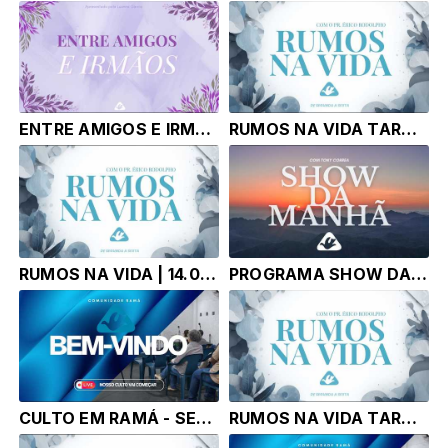
ENTRE AMIGOS E IRMAOS | 14.07.26 | Luanna Garcia
RUMOS NA VIDA TARDE | 14.07.26 | Pr. Érico Rodolpho Bussinger
RUMOS NA VIDA | 14.07.26 | Pr. Érico Rodolpho Bussinger
PROGRAMA SHOW DA MANHÃ - TONY CORRÊA | 14.07.26 |
CULTO EM RAMÁ - SEGUNDA | 13.07.26 | Pr. Érico Rodolpho Bussinger
RUMOS NA VIDA TARDE | 13.07.26 | Pr. Érico Rodolpho Bussinger