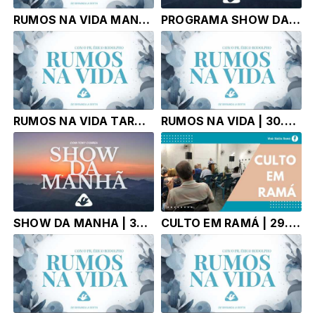
RUMOS NA VIDA MANHA | 01.07.27 | Pr. Érico Rodolpho Bussinger
PROGRAMA SHOW DA MANHÃ - TONY CORRÊA - 01.07.26
RUMOS NA VIDA TARDE | 30.06.26 | Pr. Érico Rodolpho Bussinger
RUMOS NA VIDA | 30.06.26 | Pr. Érico Rodolpho Bussinger
SHOW DA MANHA | 30.06.26 |
CULTO EM RAMÁ | 29.06.26 | Pr. Érico Rodolpho Bussinger