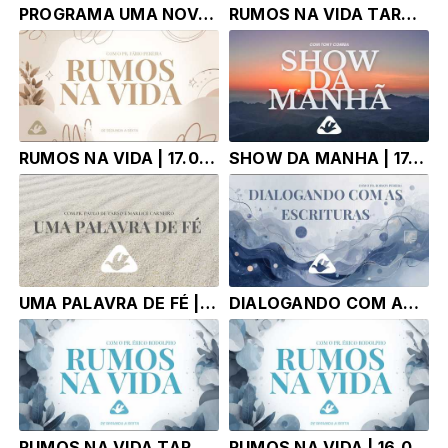
PROGRAMA UMA NOVA HISTÓRIA |19.07.26| Marlice Carneiro
RUMOS NA VIDA TARDE | 17.07.26 | Pr. Fábio Pereira e Sebastião Neves
RUMOS NA VIDA | 17.07.26 | Pr. Fábio Pereira e Sebastião Neves
SHOW DA MANHA | 17.07.26 | TONY CORREA
UMA PALAVRA DE FÉ | 16.07.26 | Pr. Paulo de Tarso e Marlice Carneiro
DIALOGANDO COM AS ESCRITURAS | 16.07.26 | Pr Robson Pereira
RUMOS NA VIDA TARDE| 16.07.26 | Pr. Érico Rodolpho Bussinger
RUMOS NA VIDA | 16.07.26 | Pr. Érico Rodolpho Bussinger