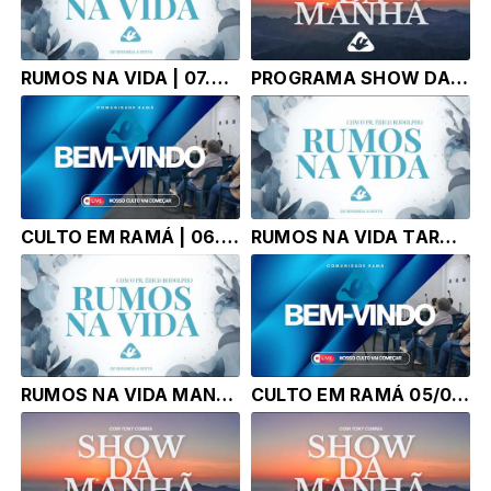
RUMOS NA VIDA | 07.07.26 | Pr. Érico Rodolpho Bussinger
PROGRAMA SHOW DA MANHÃ - TONY CORRÊA | 07.07.26 |
CULTO EM RAMÁ | 06.07.26 | Pr. Érico Rodolpho Bussinger
RUMOS NA VIDA TARDE | 06.07.26 | Pr. Érico Rodolpho Bussinger
RUMOS NA VIDA MANHA | 06.07.26 | Pr. Érico Rodolpho Bussinger
CULTO EM RAMÁ 05/07/2026 | DOMINGO | PR. ÉRICO RODOLPHO BUSSINGER