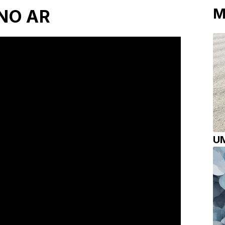
M
NO AR
UM