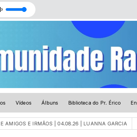
tos
Vídeos
Álbuns
Biblioteca do Pr. Érico
En
RMÃOS | 04.08.26 | LUANNA GARCIA
EUA Vão Ata