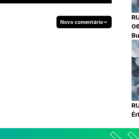
R
Novo comentário
06
Bu
RU
Ér