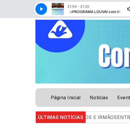
21:59 - 21:30
AMA LOUVAI com Marco Aurélio
PROGRAMA LOUVAI com Marco Aurélio
Página Inicial
Notícias
Even
8.26 |
ENTRE AMIGOS E IRMÃOSENTRE AMIGOS E I
ÚLTIMAS NOTÍCIAS