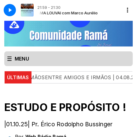
21:59 - 21:30
PROGRAMA LOUVAI com Marco Aurélio
PROGRAMA L
MENU
 IRMÃOSENTRE AMIGOS E IRMÃOS | 04.08.26 | LUA
ÚLTIMAS
ESTUDO E PROPÓSITO !
|01.10.25| Pr. Érico Rodolpho Bussinger
Por
Web Rádio Ramá