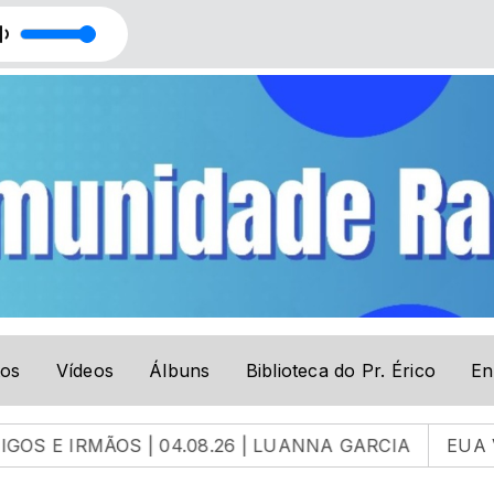
 Bussinger
tos
Vídeos
Álbuns
Biblioteca do Pr. Érico
En
ÃOS | 04.08.26 | LUANNA GARCIA
EUA Vão Atacar