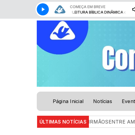
COMEÇA EM BREVE
DINÂMICA com Gabriel Bussinger
LEITURA BÍBLICA DINÂMICA com Gabriel
Página Inicial
Notícias
Even
26 |
ENTRE AMIGOS E IRMÃOSENTRE AMIGOS E IRM
ÚLTIMAS NOTÍCIAS