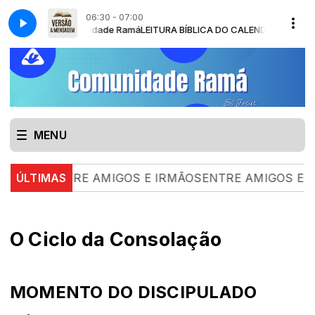
06:30 - 07:00
lpho Bussinger - Comunidade Ramá
AGEM com Comunidade Ramá
LEITURA BÍBLICA DO CALENDÁRIO - VERS
Momento de edificação - Pr. Érico Ro
MENU
|
ÚLTIMAS
ENTRE AMIGOS E IRMÃOSENTRE AMIGOS E IRMÃO
O Ciclo da Consolação
MOMENTO DO DISCIPULADO