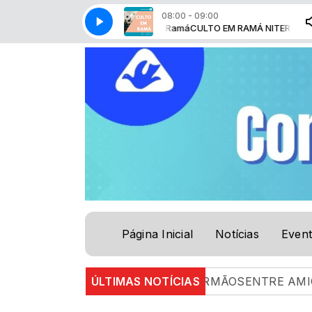
08:00 - 09:00
olpho Bussinger - Comunidade Ramá
CULTO EM RAMÁ NITERÓI com Pr. Ér
Página Inicial
Notícias
Even
.26 |
ENTRE AMIGOS E IRMÃOSENTRE AMIGOS E IR
ÚLTIMAS NOTÍCIAS