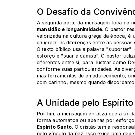
O Desafio da Convivênc
A segunda parte da mensagem foca na n
mansidão e longanimidade
. O pastor re
valorizada na cultura grega da época, é 
da igreja, as diferenças entre as pessoas 
O texto bíblico usa a palavra "suportar",
esforço e "suar a camisa". O pastor utili
diferentes entre si, para ilustrar como D
conforme suas particularidades. As diver
mas ferramentas de amadurecimento, onde
com carinho, mesmo quando discordamo
A Unidade pelo Espírito
Por fim, a mensagem enfatiza que a unida
forma automática ou apenas por esforço
Espírito Santo
. O cristão tem a responsa
pelo vínculo da paz. Isso exige uma dep