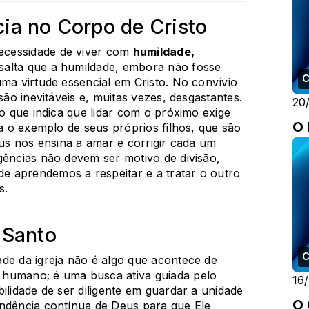
ia no Corpo de Cristo
ecessidade de viver com
humildade,
ssalta que a humildade, embora não fosse
uma virtude essencial em Cristo. No convívio
são inevitáveis e, muitas vezes, desgastantes.
20
 o que indica que lidar com o próximo exige
O
za o exemplo de seus próprios filhos, que são
eus nos ensina a amar e corrigir cada um
gências não devem ser motivo de divisão,
 aprendemos a respeitar e a tratar o outro
s.
 Santo
de da igreja não é algo que acontece de
 humano; é uma busca ativa guiada pelo
16
bilidade de ser diligente em guardar a unidade
O 
endência contínua de Deus para que Ele