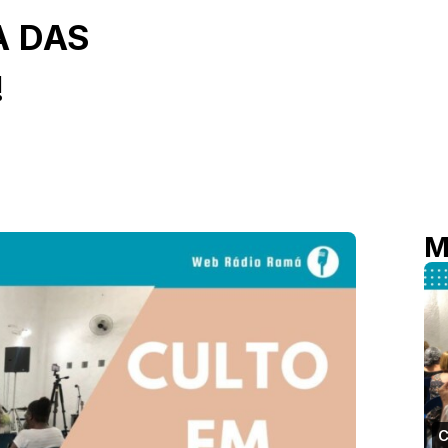
A DAS
!
M