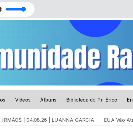
o Ricardo
CANTINHO DA HISTÓRIA com Pr. Paulo Ricardo
tos
Vídeos
Álbuns
Biblioteca do Pr. Érico
En
.08.26 | LUANNA GARCIA
EUA Vão Atacar Facções 