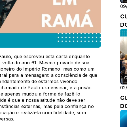
09
CUL
D
 Paulo, que escreveu esta carta enquanto
r volta do ano 61. Mesmo privado de sua
isioneiro do Império Romano, mas como um
ntral para a mensagem: a consciência de que
pendentemente de estarmos vivendo
 chamado de Paulo era ensinar, e a prisão
02
le apenas mudou a forma de fazê-lo,
CU
ída é que a nossa atitude não deve ser
D
stâncias externas, mas pela confiança no
ocação e realizá-la com fidelidade, sem
ersas.