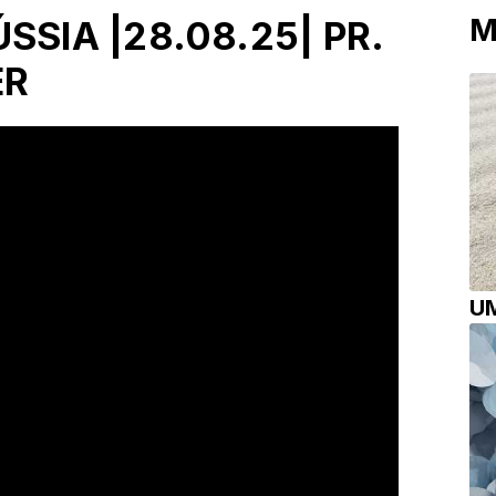
M
SSIA |28.08.25| PR.
ER
UM