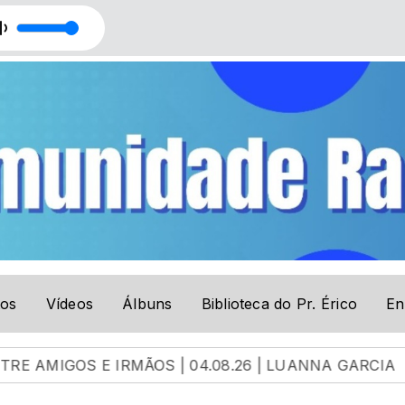
tos
Vídeos
Álbuns
Biblioteca do Pr. Érico
En
E IRMÃOS | 04.08.26 | LUANNA GARCIA
EUA Vão A