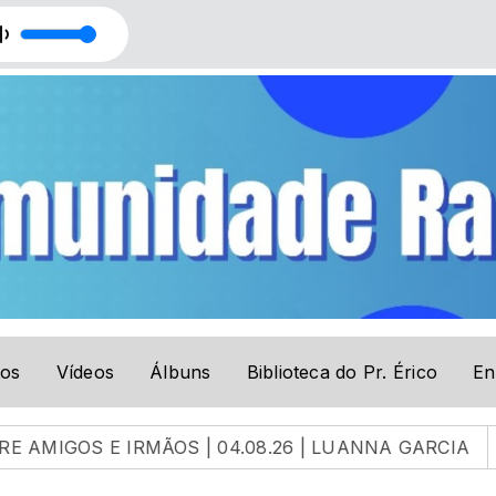
Paulo Ricardo
tos
Vídeos
Álbuns
Biblioteca do Pr. Érico
En
IGOS E IRMÃOS | 04.08.26 | LUANNA GARCIA
EU